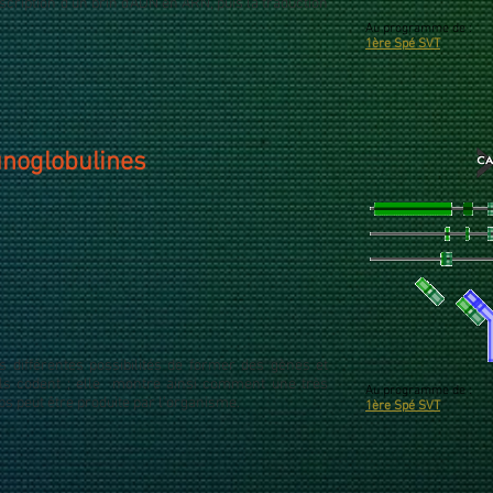
nscription d'un brin d'ADN en ARN,
puis la traduction
Au programme de :
1ère Spé SVT
unoglobulines
s différentes possibilités de former des gènes et
'ils codent ; elle montre ainsi comment une très
Au programme de :
ps peut être produite par l'organisme.
1ère Spé SVT