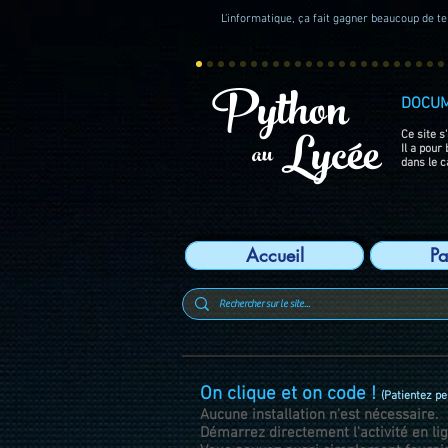
L'informatique, ça fait gagner beaucoup de tem
Python
DOCU
Lycée
Ce site s
au
Il a pour
dans le c
Accueil
Pa
On clique et on code !
(Patientez p
Aucune installation n'est nécessaire.
Démarrez directement l'activité en lig