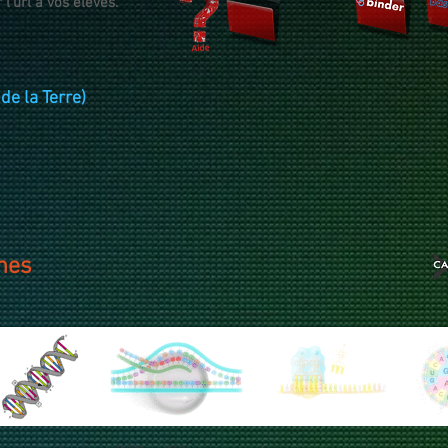
l'url à vos élèves.
 de la Terre)
nes