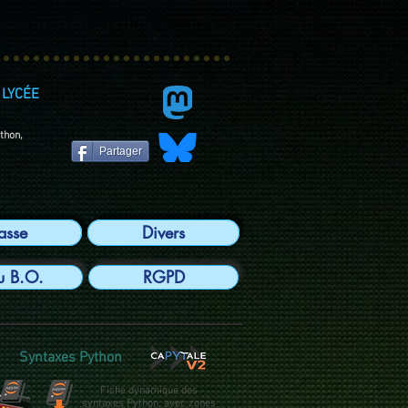
LYCÉE
ython,
Partager
lasse
Divers
u B.O.
RGPD
Syntaxes Python
Fiche dynamique des
syntaxes Python, avec zones