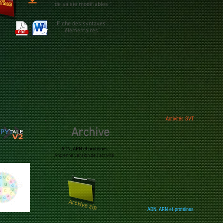
de saisie modifiables
Fiche des syntaxes
élémentaires
Activités SVT
Archive
ADN, ARN et protéines
Ancienne version de l'activité
Archive zip
ADN, ARN et protéines