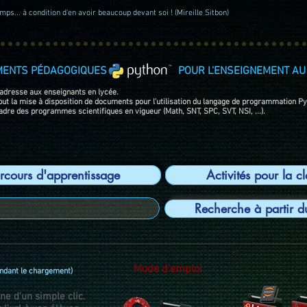
ps... à condition d'en avoir beaucoup devant soi ! (Mireille Sitbon)
MENTS PÉDAGOGIQUES POUR L'ENSEIGNEMENT AU 
'adresse aux enseignants en lycée.
 but la mise à disposition de documents pour l'utilisation du langage de programmation P
adre des programmes scientifiques en vigueur (Math, SNT, SPC, SVT, NSI, ...).
rcours d'apprentissage
Activités pour la c
Recherche à partir d
Mode d'emploi
endant le chargement)
ne d'un simple clic.