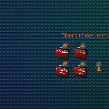
Cette activité propose de simuler la tra
en acides aminés et en protéine.
Diversité des imm
Cette activité permet de dénombrer le
d'associer entre elles les chaînes qu
grande diversité de molécules d'anticor