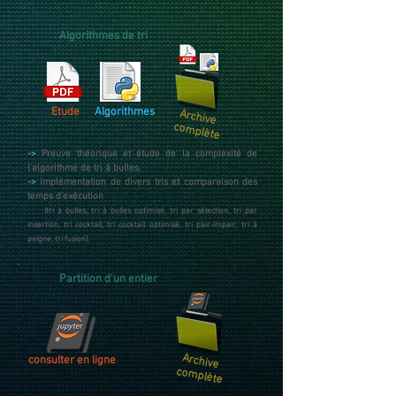
Algorithmes de tri
Etude
Algorithmes
Archive
complète
->
Preuve théorique et étude de la complexité de
l'algorithme de tri à bulles.
->
Implémentation de divers tris et comparaison des
temps d'exécution
(tri à bulles, tri à bulles optimisé, tri par sélection, tri par
insertion, tri cocktail, tri cocktail optimisé, tri pair-impair, tri à
peigne, tri fusion).
Partition d'un entier
Archive
consulter en ligne
complète