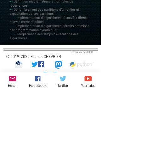
->
Définition mathématique et formules de
récurrences
->
Dénombrement des partitions d'un entier et
explicitation de ces partitions :
-
Implémentation d'algorithmes récursifs : directs
et avec mémorisations ;
-
Implémentation d'algorithmes itératifs optimisés
par programmation dynamique ;
-
Comparaison des temps d'exécutions des
algorithmes.
Cookies & RGPD
© 2019-2025 Franck CHEVRIER
Email
Facebook
Twitter
YouTube
Statistiques des connexions
Visites uniques