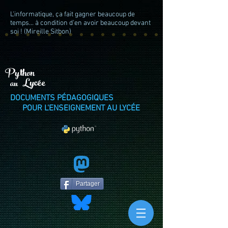
L'informatique, ça fait gagner beaucoup de
temps... à condition d'en avoir beaucoup devant
soi ! (Mireille Sitbon)
Python
Lycée
au
DOCUMENTS PÉDAGOGIQUES
POUR L'ENSEIGNEMENT AU LYCÉE
Partager