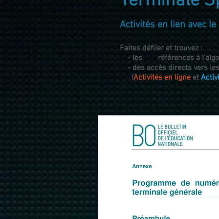
Terminale S
Activités en lien avec l
Faites défiler et trouvez :
- les références à l'algor
- des accès directs vers les 
(
Activités en ligne
et
Activ