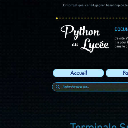
L'informatique, ça fait gagner beaucoup de tem
Python
DOCU
Lycée
Ce site s
au
Il a pour
dans le c
Accueil
Pa