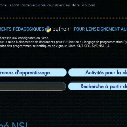
ps... à condition d'en avoir beaucoup devant soi ! (Mireille Sitbon)
MENTS PÉDAGOGIQUES POUR L'ENSEIGNEMENT AU 
'adresse aux enseignants en lycée.
 but la mise à disposition de documents pour l'utilisation du langage de programmation P
adre des programmes scientifiques en vigueur (Math, SNT, SPC, SVT, NSI, ...).
rcours d'apprentissage
Activités pour la c
Recherche à partir d