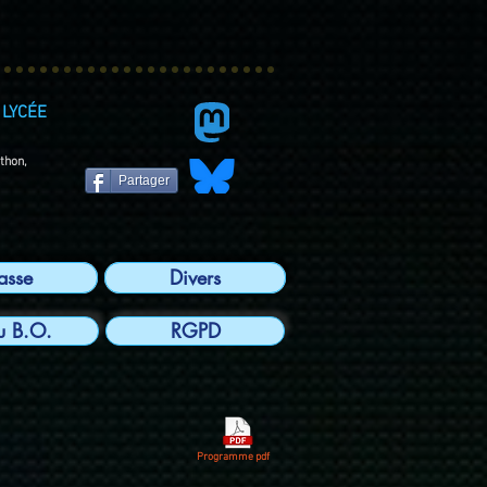
LYCÉE
ython,
Partager
lasse
Divers
u B.O.
RGPD
Programme pdf