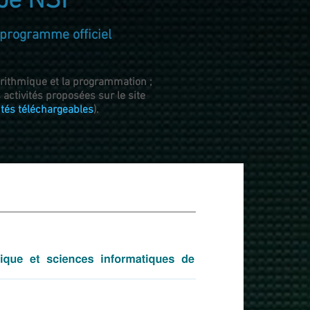
pé NSI
e programme officiel
ithmique et la programmation ;
activités proposées sur le site
ités téléchargeables
).