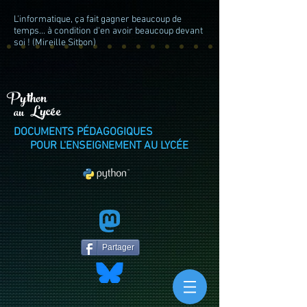
L'informatique, ça fait gagner beaucoup de
temps... à condition d'en avoir beaucoup devant
soi ! (Mireille Sitbon)
Python
Lycée
au
DOCUMENTS PÉDAGOGIQUES
POUR L'ENSEIGNEMENT AU LYCÉE
Partager