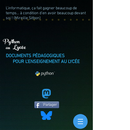
L'informatique, ça fait gagner beaucoup de
temps... à condition d'en avoir beaucoup devant
soi ! (Mireille Sitbon)
Python
Lycée
au
DOCUMENTS PÉDAGOGIQUES
POUR L'ENSEIGNEMENT AU LYCÉE
Partager