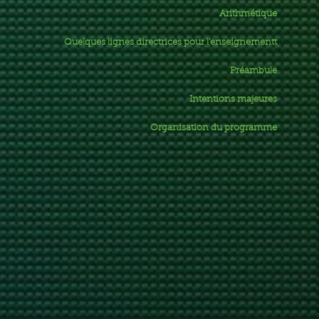
Arithmétique
Quelques lignes directrices pour l'enseignementt
Préambule
Intentions majeures
Organisation du programme