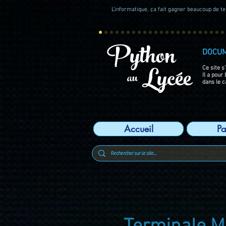
L'informatique, ça fait gagner beaucoup de tem
Python
DOCU
Lycée
Ce site s
au
Il a pour
dans le c
Accueil
Pa