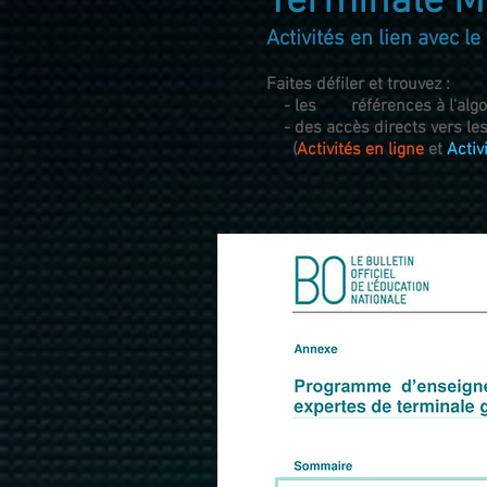
Terminale M
Activités en lien avec l
Faites défiler et trouvez :
- les références à l'algor
- des accès directs vers les 
(
Activités en ligne
et
Activ