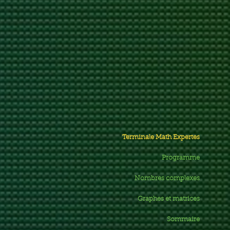
Terminale Math Expertes
Programme
Nombres complexes
Graphes et matrices
Sommaire