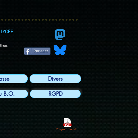
LYCÉE
ython,
Partager
lasse
Divers
u B.O.
RGPD
Programme pdf