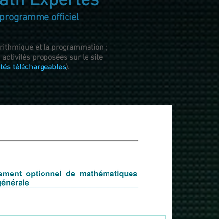
ath Expertes
e programme officiel
ithmique et la programmation ;
activités proposées sur le site
ités téléchargeables
).