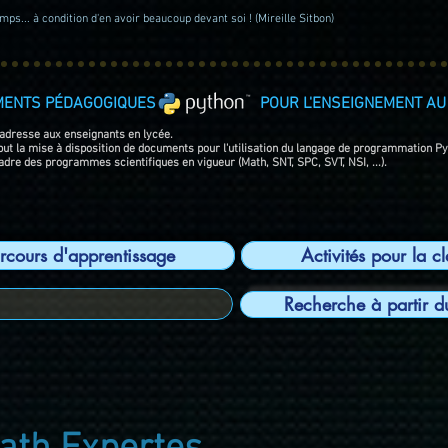
ps... à condition d'en avoir beaucoup devant soi ! (Mireille Sitbon)
MENTS PÉDAGOGIQUES POUR L'ENSEIGNEMENT AU 
'adresse aux enseignants en lycée.
 but la mise à disposition de documents pour l'utilisation du langage de programmation P
adre des programmes scientifiques en vigueur (Math, SNT, SPC, SVT, NSI, ...).
rcours d'apprentissage
Activités pour la c
Recherche à partir d