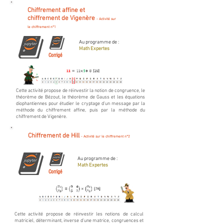
Chiffrement affine et
chiffrement de Vigenère
- Activité sur
le chiffrement n°1
Au programme de :
Math Expertes
Corrigé
Cette activité propose de réinvestir la notion de congruence, le
théorème de Bézout, le théorème de Gauss et les équations
diophantiennes pour étudier le cryptage d'un message par la
méthode du chiffrement affine, puis par la méthode du
chiffrement de Vigenère.
Chiffrement de Hill
- Activité sur le chiffrement n°2
Au programme de :
Math Expertes
Corrigé
Cette activité propose de réinvestir les notions de
calcul
matriciel, déterminant, inverse d'une matrice, congruences et