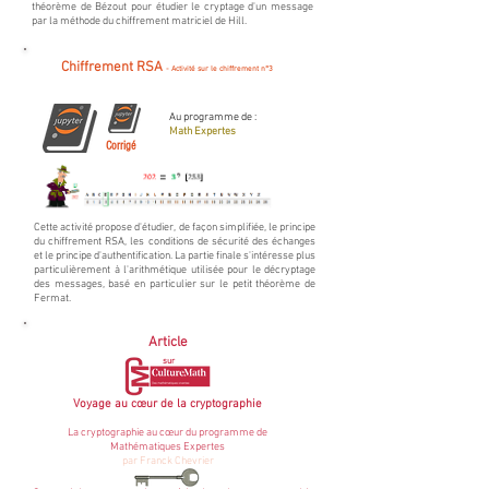
théorème de Bézout pour étudier le cryptage d'un message
par la méthode du chiffrement matriciel de Hill.
Chiffrement RSA
- Activité sur le chiffrement n°3
Au programme de :
Math Expertes
Corrigé
Cette activité propose d'étudier, de façon simplifiée, le principe
du chiffrement RSA, les conditions de sécurité des échanges
et le principe d'authentification. La partie finale s'intéresse plus
particulièrement à l'arithmétique utilisée pour le décryptage
des messages, basé en particulier sur le petit théorème de
Fermat.
Article
sur
Voyage au cœur de la cryptographie
La cryptographie au cœur du programme de
Mathématiques Expertes
par Franck Chevrier