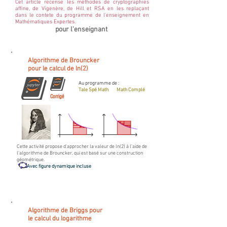
Cet article recense les méthodes de cryptographies
affine, de Vigenère, de Hill et RSA en les replaçant
dans le contete du programme de l'enseignement en
Mathématiques Expertes.
pour l'enseignant
Algorithme de Brouncker
pour le calcul de ln(2)
Au programme de :
Tale Spé Math
Math Complé
Corrigé
Cette activité propose d'approcher la valeur de ln(2) à l'aide de
l'algorithme de Brouncker, qui est basé sur une construction
géométrique.
Avec figure dynamique incluse
Algorithme de Briggs pour
le calcul du logarithme