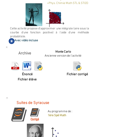
+Phys. Chimie Math STL & STI2D
Cette activité propose d'approximer une intégrale (aire sous la
courbe d'une fonction positive) à l'aide d'une méthode
probabiliste.
Avec vidéo incluse
Monte Carlo
Archive
Ancienne version de l'activité
Énoncé
Fichier corrigé
Fichier élève
Suites de Syracuse
Au programme de :
1ère Spé Math
Corrigé