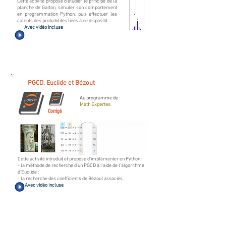
Cette activité propose d'étudier le principe de la
planche de Galton, simuler son comportement
en programmation Python, puis effectuer les
calculs des probabilités liées à ce dispositif.
Avec vidéo incluse
PGCD, Euclide et Bézout
Au programme de :
Math Expertes
Corrigé
Cette activité introduit et propose d'implémenter en Python :
- la méthode de recherche d'un PGCD à l'aide de l'algorithme
d'Euclide ;
- la recherche des coefficients de Bézout associés.
Avec vidéo incluse