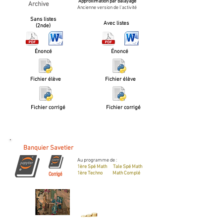
Approximation par balayage
Archive
Ancienne version de l'activité
Sans listes
Avec listes
(2nde)
Énoncé
Énoncé
Fichier élève
Fichier élève
Fichier corrigé
Fichier corrigé
Banquier Savetier
Au programme de :
1ère Spé Math Tale Spé Math
1ère Techno Math Complé
Corrigé