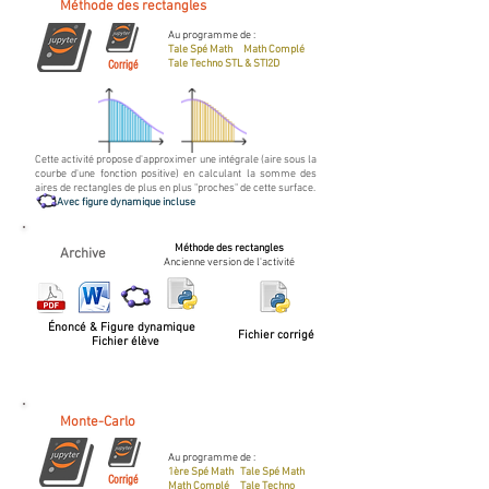
Méthode des rectangles
Au programme de :
Tale Spé Math Math Complé
Tale Techno STL & STI2D
Corrigé
Cette activité propose d'approximer une intégrale (aire sous la
courbe d'une fonction positive) en calculant la somme des
aires de rectangles de plus en plus "proches" de cette surface.
Avec figure dynamique incluse
Méthode des rectangles
Archive
Ancienne version de l'activité
Énoncé & Figure dynamique
Fichier corrigé
Fichier élève
Monte-Carlo
Au programme de :
1ère Spé Math Tale Spé Math
Corrigé
Math Complé Tale Techno