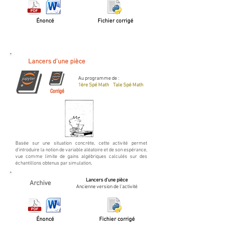
Énoncé
Fichier corrigé
Lancers d'une pièce
Au programme de :
1ère Spé Math Tale Spé Math
Corrigé
Basée sur une situation concrète, cette activité permet
d'introduire la notion de variable aléatoire et de son espérance,
vue comme limite de gains algébriques calculés sur des
échantillons obtenus par simulation,
Lancers d'une pièce
Archive
Ancienne version de l'activité
Énoncé
Fichier corrigé