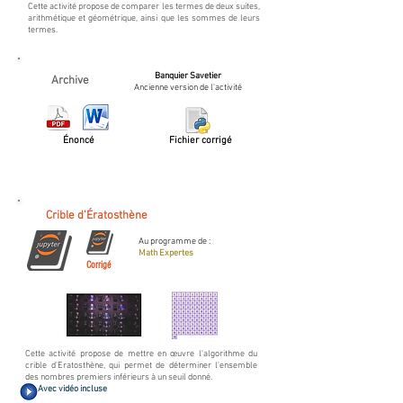
Cette activité propose de comparer les termes de deux suites,
arithmétique et géométrique, ainsi que les sommes de leurs
termes.
Banquier Savetier
Archive
Ancienne version de l'activité
Énoncé
Fichier corrigé
Crible d'Ératosthène
Au programme de :
Math Expertes
Corrigé
Cette activité propose de mettre en œuvre l'algorithme du
crible d'Eratosthène, qui permet de déterminer l'ensemble
des nombres premiers inférieurs à un seuil donné.
Avec vidéo incluse