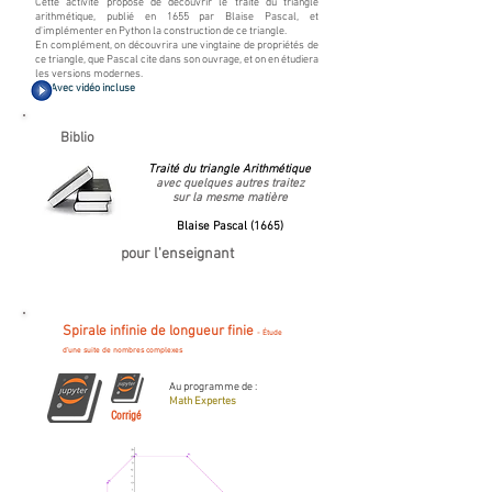
Cette activité propose de découvrir le traité du triangle
arithmétique, publié en 1655 par Blaise Pascal, et
d'implémenter en Python la construction de ce triangle.
En complément, on découvrira une vingtaine de propriétés de
ce triangle, que Pascal cite dans son ouvrage, et on en étudiera
les versions modernes.
Avec vidéo incluse
Biblio
Traité du triangle Arithmétique
avec quelques autres traitez
sur la mesme matière
Blaise Pascal (1665)
pour l'enseignant
Spirale infinie de longueur finie
- Étude
d'une suite de nombres complexes
Au programme de :
Math Expertes
Corrigé