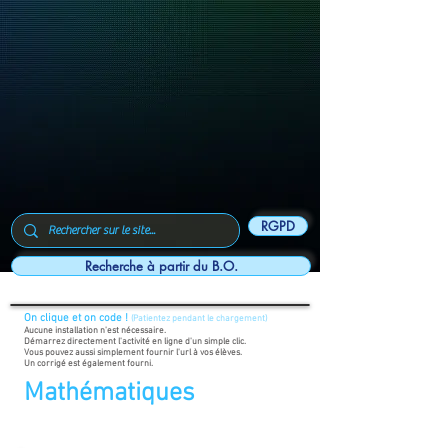
RGPD
Recherche à partir du B.O.
On clique et on code !
(Patientez pendant le chargement)
Aucune installation n'est nécessaire.
Démarrez directement l'activité en ligne d'un simple clic.
Vous pouvez aussi simplement fournir l'url à vos élèves.
Un corrigé est également fourni.
Mathématiques