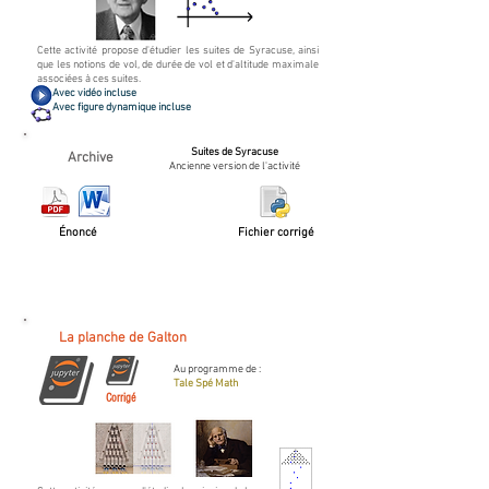
Cette activité propose d'étudier les suites de Syracuse, ainsi
que les notions de vol, de durée de vol et d'altitude maximale
associées à ces suites.
Avec vidéo incluse
Avec figure dynamique incluse
Suites de Syracuse
Archive
Ancienne version de l'activité
Énoncé
Fichier corrigé
La planche de Galton
Au programme de :
Tale Spé Math
Corrigé