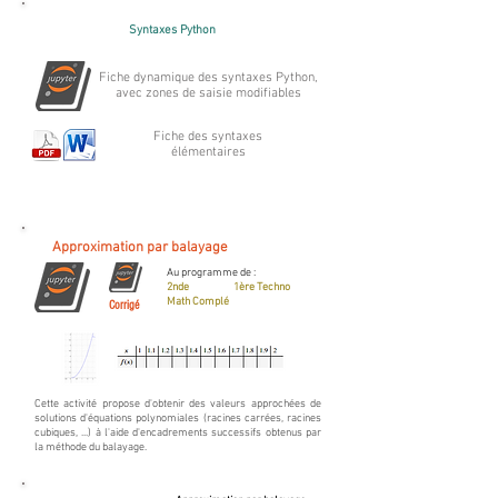
Syntaxes Python
Fiche dynamique des syntaxes Python,
avec zones de saisie modifiables
Fiche des syntaxes
élémentaires
Approximation par balayage
Au programme de :
2nde 1ère Techno
Math Complé
Corrigé
Cette activité propose d'obtenir des valeurs approchées de
solutions d'équations polynomiales (racines carrées, racines
cubiques, ...) à l'aide d'encadrements successifs obtenus par
la méthode du balayage.