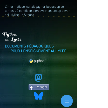
L'informatique, ça fait gagner beaucoup de
temps... à condition d'en avoir beaucoup devant
soi ! (Mireille Sitbon)
Python
Lycée
au
DOCUMENTS PÉDAGOGIQUES
POUR L'ENSEIGNEMENT AU LYCÉE
Partager