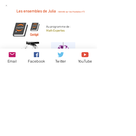
Les ensembles de Julia
- Activité sur les fractales n°2
Au programme de :
Math Expertes
Corrigé
Email
Facebook
Twitter
YouTube
Cette activité propose d'étudier les ensembles de Julia, définis
dans le plan complexe.
Cette activité ne nécessite pas de
connaître la forme exponentielle d'un nombre complexe.
Articles
sur
Mandelbulb, Juliabulb...
Dossier regroupant des articles autour