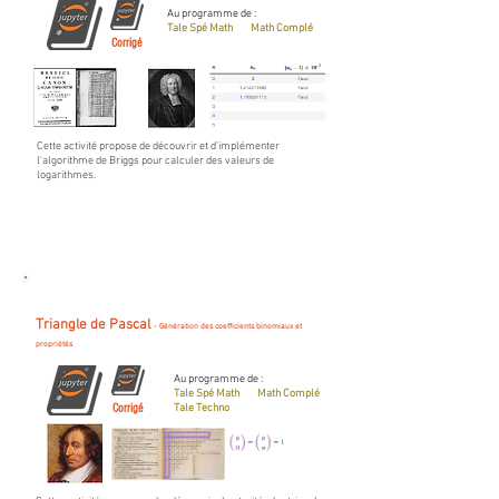
Au programme de :
Tale Spé Math
Math Complé
Corrigé
Cette activité propose de découvrir et d'implémenter
l'algorithme de Briggs pour calculer des valeurs de
logarithmes.
Triangle de Pascal
- Génération des coefficients binomiaux et
propriétés
Au programme de :
Tale Spé Math
Math Complé
Corrigé
Tale Techno