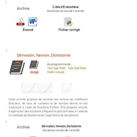
Crible d'Ératosthène
Archive
Ancienne version de l'activité
Énoncé
Fichier corrigé
Dérivation, Newton, Dichotomie
Au programme de :
1ère Spé Math Tale Spé Math
Corrigé
Math Complé
Cette activité propose de revisiter les notions de coefficient
directeur, de taux de variation et de nombre dérivé en les
traduisant à l'aide de fonctions Python.
Elle propose ensuite
d'approcher des solutions d'équations polynomiales à l'aide de
la méthode de Newton et de l'algorithme de dichotomie.
Dérivation, Newton, Dichotomie
Archive
Ancienne version de l'activité